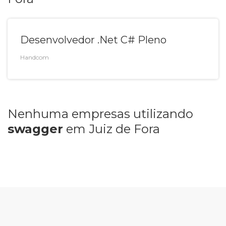
Desenvolvedor .Net C# Pleno
Handcom
Nenhuma e
mpresa
s
utilizando
swagger
em
Juiz de Fora