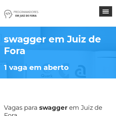
Menu
×
Home
swagger
em
Juiz de
Encontrar Desenvolvedores
Fora
Encontrar Empresas
1
vaga
em aberto
Vagas por tecnologia
Vagas por empresa
Entrar
V
agas para
swagger
em
Juiz de
Fora