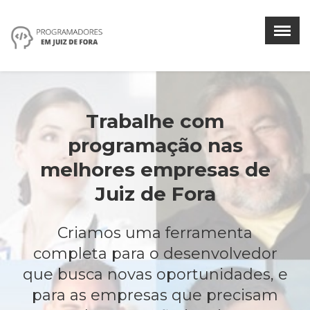
Menu
×
Home
Trabalhe com
Encontrar Desenvolvedores
programação nas
Encontrar Empresas
melhores empresas de
Vagas por tecnologia
Juiz de Fora
Vagas por empresa
Criamos uma ferramenta
Entrar
completa para o desenvolvedor
que busca novas oportunidades, e
para as empresas que precisam