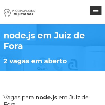
Menu
×
Home
node.js
em
Juiz de
Encontrar Desenvolvedores
Fora
Encontrar Empresas
2
vaga
s
em aberto
Vagas por tecnologia
Vagas por empresa
Entrar
V
agas para
node.js
em
Juiz de
Fora